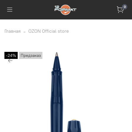
0
Главная
OZON Official store
-24%
Предзаказ