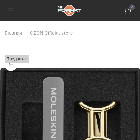
0
Главная
OZON Official store
Предзаказ