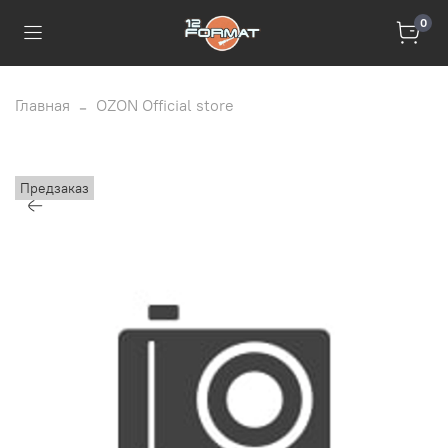
0
Главная
OZON Official store
Предзаказ