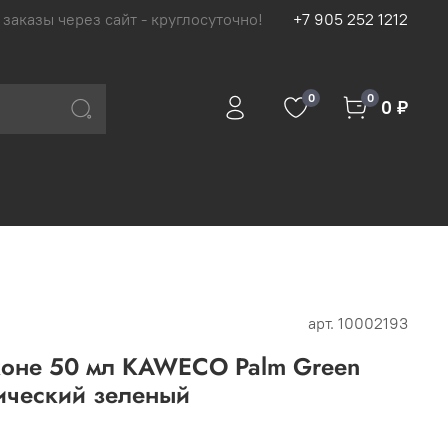
 заказы через сайт - круглосуточно!
+7 905 252 1212
0
0
0 ₽
арт.
10002193
коне 50 мл KAWECO Palm Green
ический зеленый