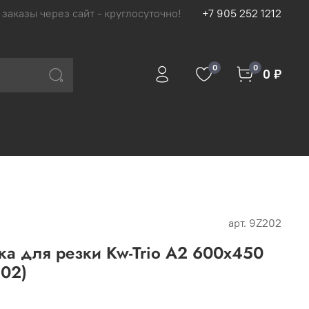
 заказы через сайт - круглосуточно!
+7 905 252 1212
0
0
0 ₽
арт.
9Z202
а для резки Kw-Trio A2 600x450
202)