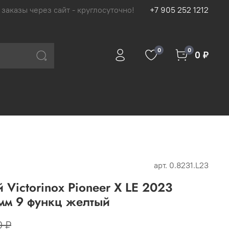
 заказы через сайт - круглосуточно!
+7 905 252 1212
0
0
0 ₽
арт.
0.8231.L23
Victorinox Pioneer X LE 2023
 мм 9 функц желтый
0 ₽