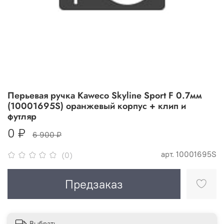
Перьевая ручка Kaweco Skyline Sport F 0.7мм
(10001695S) оранжевый корпус + клип и
футляр
0 ₽
6 900 ₽
арт.
10001695S
(0)
Предзаказ
Выбрать